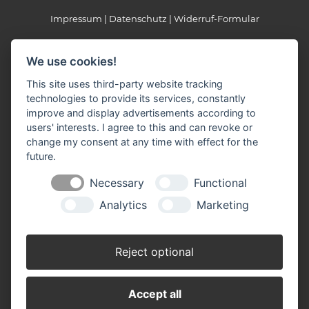
Impressum
Datenschutz
Widerruf-Formular
Cookie-Einstellungen ändern
We use cookies!
Josef Stümper GmbH
This site uses third-party website tracking
Baustoffe-Bauelemente-Heizöl
technologies to provide its services, constantly
Zeithstraße 318
improve and display advertisements according to
53819 Neunkirchen-Seelscheid
users' interests. I agree to this and can revoke or
Tel.: 02247/9766-0
change my consent at any time with effect for the
info(at)stuemper-baustoffe.de
future.
Necessary
Functional
Öffnungszeiten
Analytics
Marketing
März - Oktober
Montag - Freitag 07.00 - 17.30 Uhr
Samstag 07.30 - 13.00 Uhr
Reject optional
November - Februar
Montag - Freitag 07.30 - 17.30 Uhr
Accept all
Samstag 08.00 - 12.30 Uhr