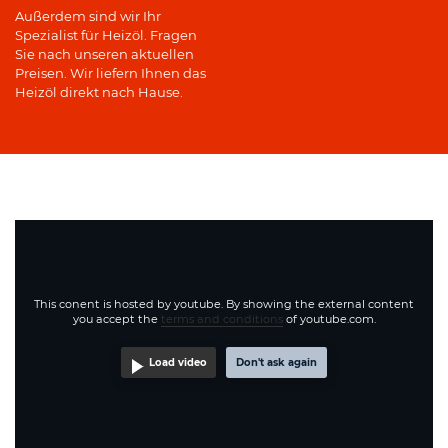
Außerdem sind wir Ihr
Spezialist für Heizöl. Fragen
Sie nach unseren aktuellen
Preisen. Wir liefern Ihnen das
Heizöl direkt nach Hause.
This conent is hosted by youtube. By showing the external content
you accept the
terms and conditions
of youtube.com.
Load video
Don't ask again