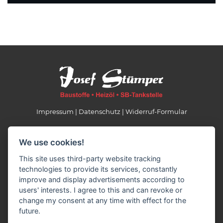
Impressum
Datenschutz
Widerruf-Formular
Cookie-Einstellungen ändern
We use cookies!
Josef Stümper GmbH
This site uses third-party website tracking
Baustoffe-Bauelemente-Heizöl
technologies to provide its services, constantly
Zeithstraße 318
improve and display advertisements according to
53819 Neunkirchen-Seelscheid
users' interests. I agree to this and can revoke or
Tel.: 02247/9766-0
change my consent at any time with effect for the
info(at)stuemper-baustoffe.de
future.