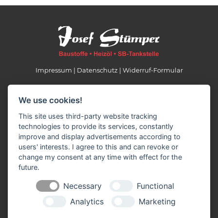
Impressum
Datenschutz
Widerruf-Formular
Cookie-Einstellungen ändern
We use cookies!
Josef Stümper GmbH
This site uses third-party website tracking
Baustoffe-Bauelemente-Heizöl
technologies to provide its services, constantly
Zeithstraße 318
improve and display advertisements according to
53819 Neunkirchen-Seelscheid
users' interests. I agree to this and can revoke or
Tel.: 02247/9766-0
change my consent at any time with effect for the
info(at)stuemper-baustoffe.de
future.
Necessary
Functional
Öffnungszeiten
Analytics
Marketing
März - Oktober